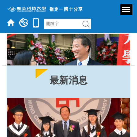
跳
到
主
要
內
容
區
最新消息